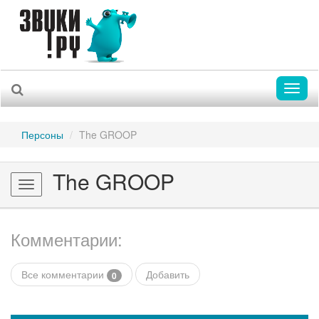
Toggl
naviga
Персоны
The GROOP
The GROOP
Toggle
navigation
Комментарии:
Все комментарии
Добавить
0