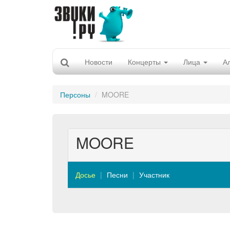
Новости
Концерты
Лица
А
Персоны
MOORE
MOORE
Досье
Песни
Участник