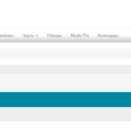
льбомы
Чарты
Обзоры
Music Pro
Календарь