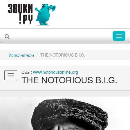
Toggl
naviga
Исполнители
THE NOTORIOUS B.I.G.
Сайт:
www.notoriousonline.org
Toggle
THE NOTORIOUS B.I.G.
navigation