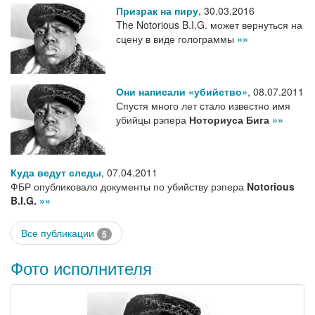
Призрак на пиру
,
30.03.2016
The Notorious B.I.G. может вернуться на
сцену в виде голограммы
»»
Они написали «убийство»
,
08.07.2011
Спустя много лет стало известно имя
убийцы рэпера
Ноториуса Бига
»»
Куда ведут следы
,
07.04.2011
ФБР опубликовало документы по убийству рэпера
Notorious
B.I.G.
»»
Все публикации
5
Фото исполнителя