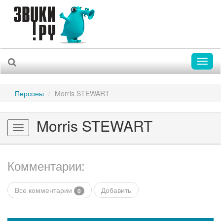
Toggl
naviga
Персоны
Morris STEWART
Morris STEWART
Toggle
navigation
Комментарии:
Все комментарии
Добавить
0