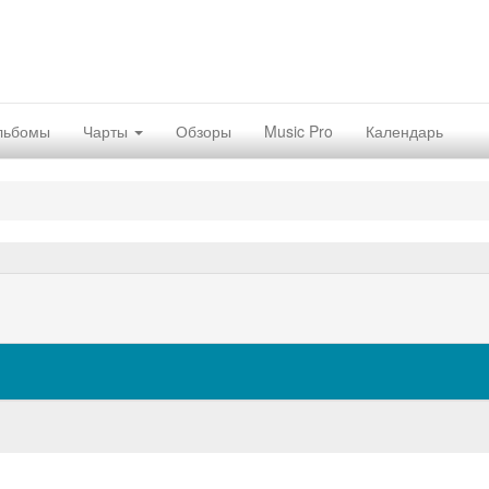
льбомы
Чарты
Обзоры
Music Pro
Календарь