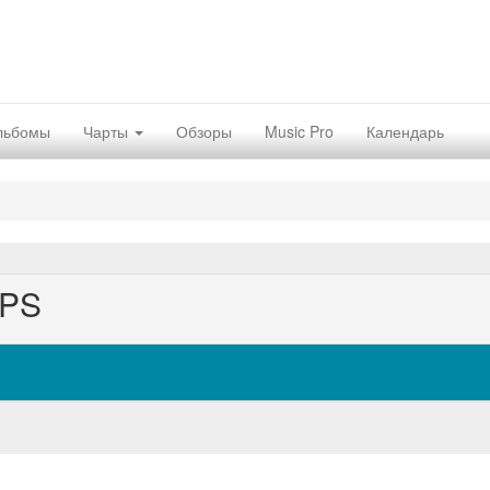
льбомы
Чарты
Обзоры
Music Pro
Календарь
IPS