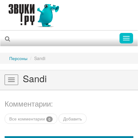
Toggl
naviga
Персоны
Sandi
Sandi
Toggle
navigation
Комментарии:
Все комментарии
Добавить
0