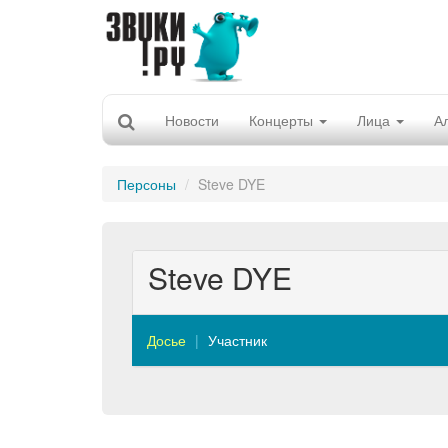
Новости
Концерты
Лица
А
Персоны
Steve DYE
Steve DYE
Досье
Участник