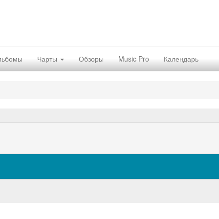
льбомы
Чарты
Обзоры
Music Pro
Календарь