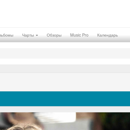
льбомы
Чарты
Обзоры
Music Pro
Календарь