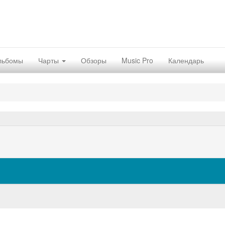
льбомы
Чарты
Обзоры
Music Pro
Календарь