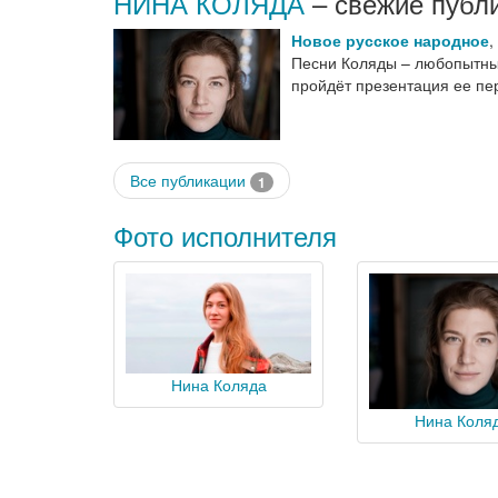
НИНА КОЛЯДА
– свежие публ
Новое русское народное
,
Песни Коляды – любопытный
пройдёт презентация ее п
Все публикации
1
Фото исполнителя
Нина Коляда
Нина Коля