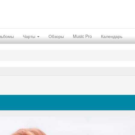
льбомы
Чарты
Обзоры
Music Pro
Календарь