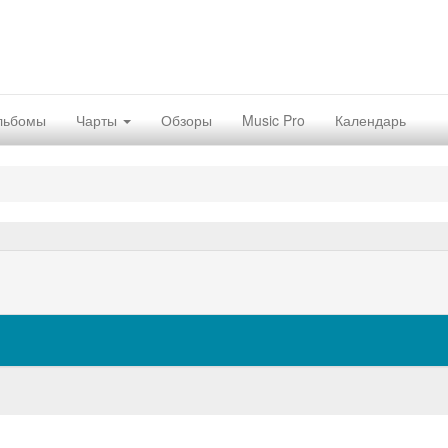
льбомы
Чарты
Обзоры
Music Pro
Календарь