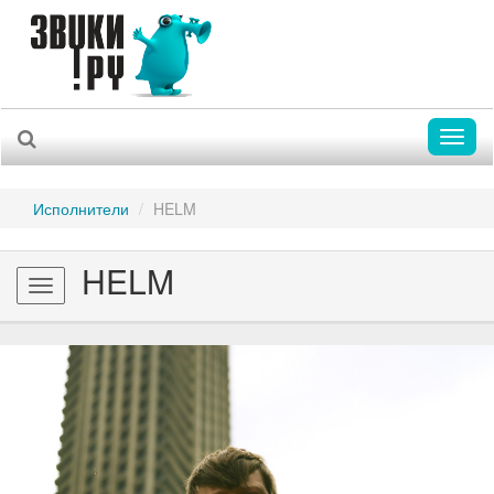
Toggl
naviga
Исполнители
HELM
HELM
Toggle
navigation