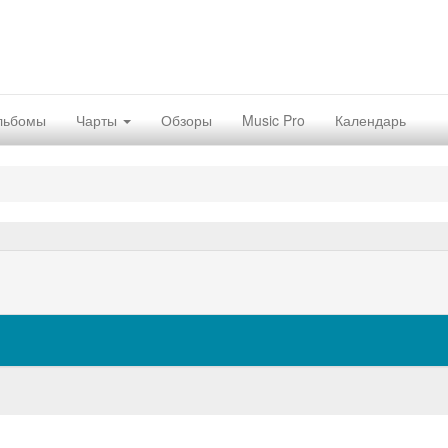
льбомы
Чарты
Обзоры
Music Pro
Календарь
Н