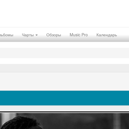
льбомы
Чарты
Обзоры
Music Pro
Календарь