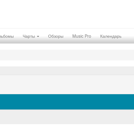
льбомы
Чарты
Обзоры
Music Pro
Календарь