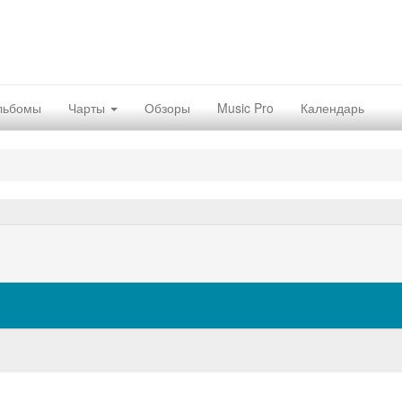
льбомы
Чарты
Обзоры
Music Pro
Календарь