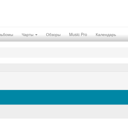
льбомы
Чарты
Обзоры
Music Pro
Календарь