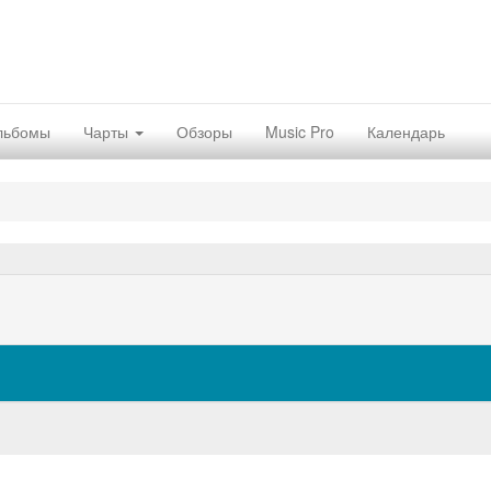
льбомы
Чарты
Обзоры
Music Pro
Календарь