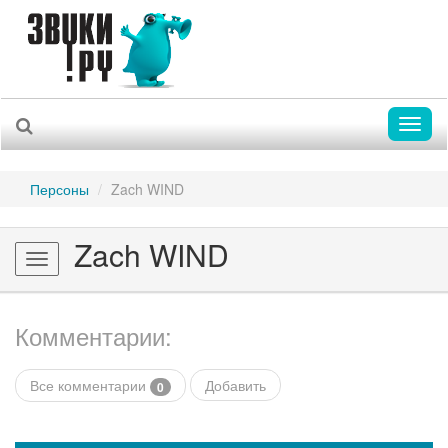
Toggl
naviga
Персоны
Zach WIND
Zach WIND
Toggle
navigation
Комментарии:
Все комментарии
Добавить
0