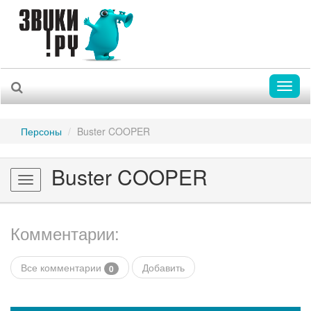
Toggl
naviga
Персоны
Buster COOPER
Buster COOPER
Toggle
navigation
Комментарии:
Все комментарии
Добавить
0