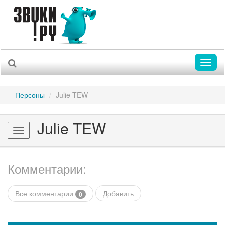
Toggl
naviga
Персоны
Julie TEW
Julie TEW
Toggle
navigation
Комментарии:
Все комментарии
Добавить
0