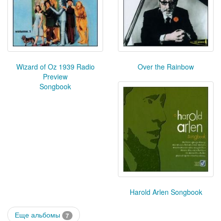
Wizard of Oz 1939 Radio
Over the Rainbow
Preview
Songbook
Harold Arlen Songbook
Еще альбомы
7