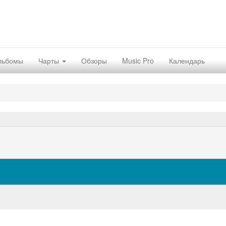
льбомы
Чарты
Обзоры
Music Pro
Календарь