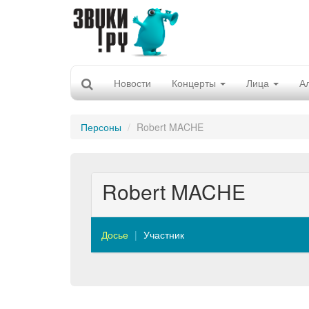
Новости
Концерты
Лица
А
Персоны
Robert MACHE
Robert MACHE
Досье
Участник