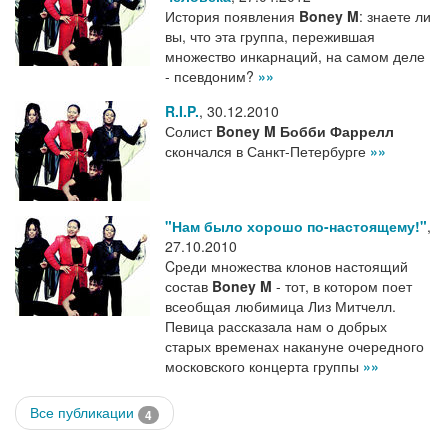
История появления
Boney M
: знаете ли
вы, что эта группа, пережившая
множество инкарнаций, на самом деле
- псевдоним?
»»
R.I.P.
,
30.12.2010
Солист
Boney M
Бобби Фаррелл
скончался в Санкт-Петербурге
»»
"Нам было хорошо по-настоящему!"
,
27.10.2010
Cреди множества клонов настоящий
состав
Boney M
- тот, в котором поет
всеобщая любимица Лиз Митчелл.
Певица рассказала нам о добрых
старых временах накануне очередного
московского концерта группы
»»
Все публикации
4