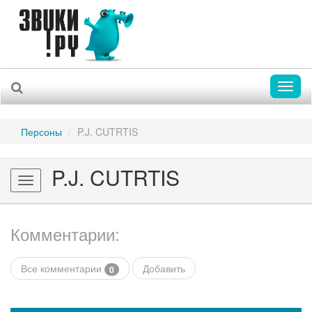
Toggl
naviga
Персоны
P.J. CUTRTIS
P.J. CUTRTIS
Toggle
navigation
Комментарии:
Все комментарии
Добавить
0