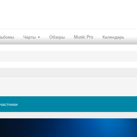
льбомы
Чарты
Обзоры
Music Pro
Календарь
частники
Nex