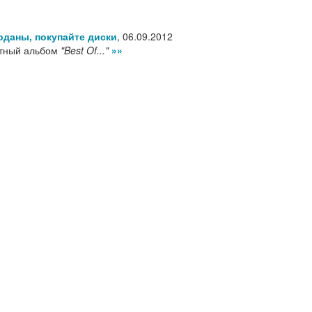
оданы, покупайте диски
,
06.09.2012
ртный альбом
"Best Of..."
»»