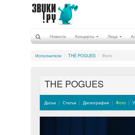
Новости
Концерты
Лица
А
Исполнители
THE POGUES
Фото
THE POGUES
Досье
Статьи
Дискография
Фото
У
Previous