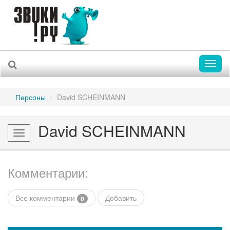
Toggl
naviga
Персоны
David SCHEINMANN
David SCHEINMANN
Toggle
navigation
Комментарии:
Все комментарии
Добавить
0