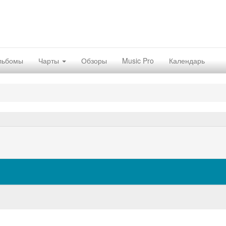
льбомы
Чарты
Обзоры
Music Pro
Календарь