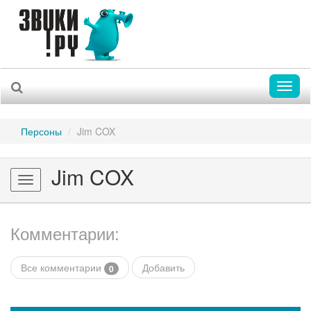
Toggl
naviga
Персоны
Jim COX
Jim COX
Toggle
navigation
Комментарии:
Все комментарии
Добавить
0