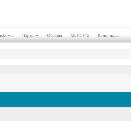
льбомы
Чарты
Обзоры
Music Pro
Календарь