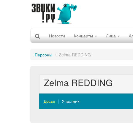
Новости
Концерты
Лица
А
Персоны
Zelma REDDING
Zelma REDDING
Досье
Участник