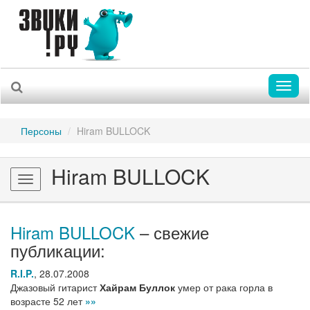
Toggl
naviga
Персоны
Hiram BULLOCK
Hiram BULLOCK
Toggle
navigation
Hiram BULLOCK
– свежие
публикации:
R.I.P.
,
28.07.2008
Джазовый гитарист
Хайрам Буллок
умер от рака горла в
возрасте 52 лет
»»