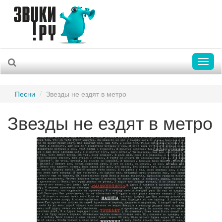
Toggl
naviga
Песни
Звезды не ездят в метро
Звезды не ездят в метро