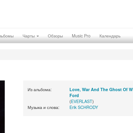
льбомы
Чарты
Обзоры
Music Pro
Календарь
Из альбома:
Love, War And The Ghost Of W
Ford
(
EVERLAST
)
Музыка и слова:
Erik SCHRODY