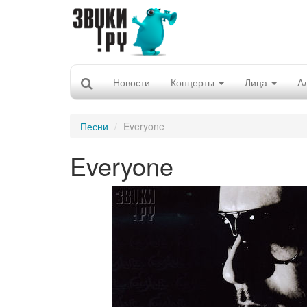
Новости
Концерты
Лица
А
Песни
Everyone
Everyone