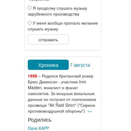
Я продолжу слушать музыку
зарубежного производства
У меня вообще пропало желание
слушать музыку
отправить
Хроника
7 августа
1958
– Родился британский рокер
Брюс Дикинсон - участник Iron
Maiden, вокалист и фанат
самолетов. За мощные вокальные
данные он получил от поклонников
прозвище "Air Raid Siren" ("Сирена
противовоздушной обороны")
»»
Родились
Dave KAPP