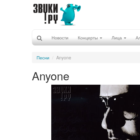
Новости
Концерты
Лица
А
Песни
Anyone
Anyone