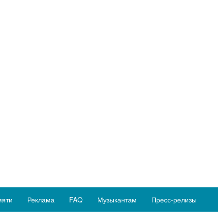
мяти
Реклама
FAQ
Музыкантам
Пресс-релизы