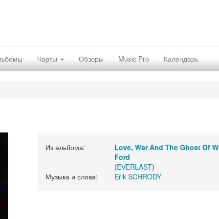
льбомы
Чарты
Обзоры
Music Pro
Календарь
Из альбома:
Love, War And The Ghost Of W
Ford
(
EVERLAST
)
Музыка и слова:
Erik SCHRODY