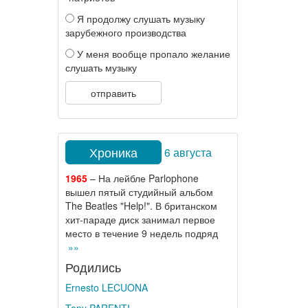
Я продолжу слушать музыку
зарубежного производства
У меня вообще пропало желание
слушать музыку
отправить
Хроника
6 августа
1965
– На лейбле Parlophone
вышел пятый студийный альбом
The Beatles "Help!". В британском
хит-параде диск занимал первое
место в течение 9 недель подряд
»»
Родились
Ernesto LECUONA