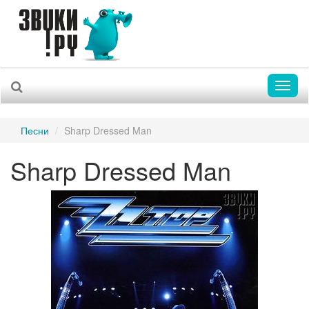
Toggl
naviga
Песни
Sharp Dressed Man
Sharp Dressed Man