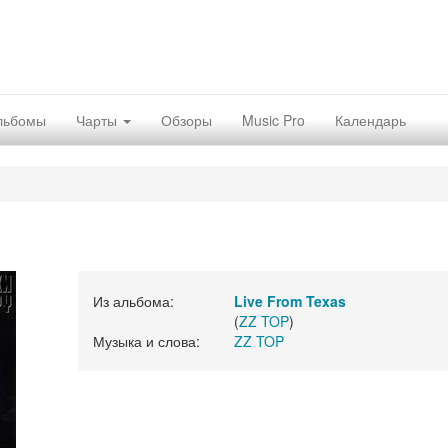
льбомы
Чарты
Обзоры
Music Pro
Календарь
Из альбома:
Live From Texas
(
ZZ TOP
)
Музыка и слова:
ZZ TOP