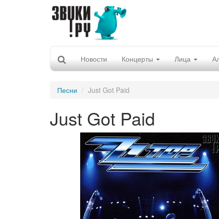
Новости
Концерты
Лица
А
Песни
Just Got Paid
Just Got Paid