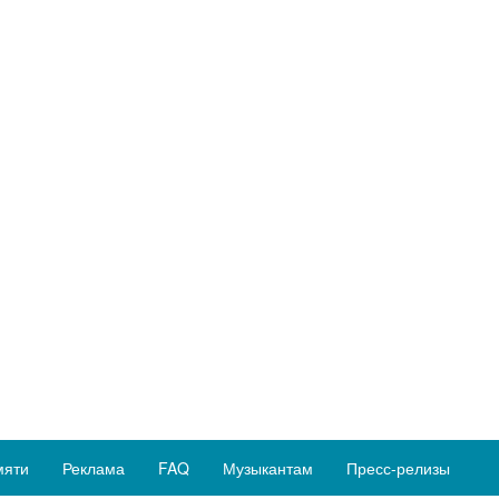
мяти
Реклама
FAQ
Музыкантам
Пресс-релизы