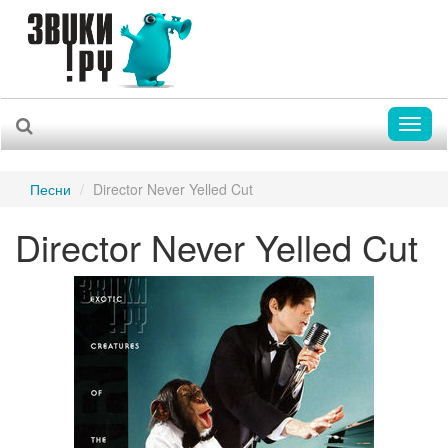
Toggl
naviga
Песни
Director Never Yelled Cut
Director Never Yelled Cut