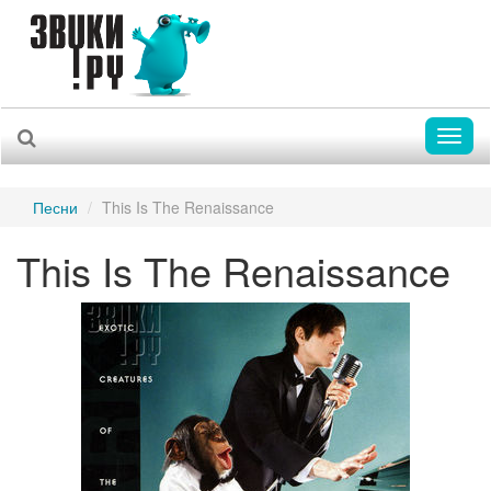
Toggl
naviga
Песни
This Is The Renaissance
This Is The Renaissance