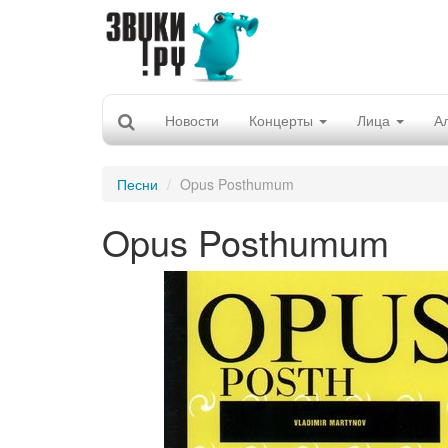
Новости
Концерты
Лица
А
Песни
Opus Posthumum
Opus Posthumum