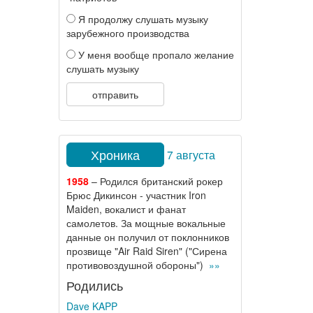
Я продолжу слушать музыку
зарубежного производства
У меня вообще пропало желание
слушать музыку
отправить
Хроника
7 августа
1958
– Родился британский рокер
Брюс Дикинсон - участник Iron
Maiden, вокалист и фанат
самолетов. За мощные вокальные
данные он получил от поклонников
прозвище "Air Raid Siren" ("Сирена
противовоздушной обороны")
»»
Родились
Dave KAPP