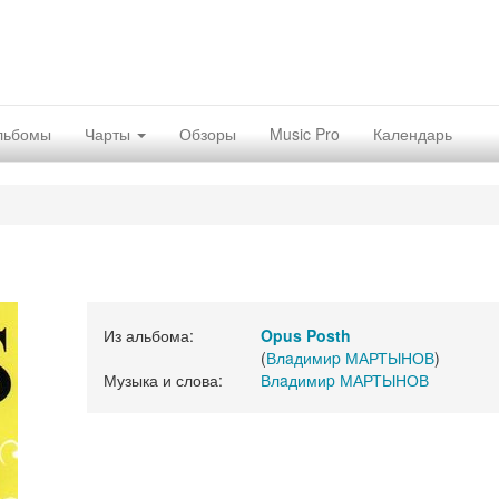
льбомы
Чарты
Обзоры
Music Pro
Календарь
Из альбома:
Opus Posth
(
Влaдимиp МАРТЫНОВ
)
Музыка и слова:
Влaдимиp МАРТЫНОВ