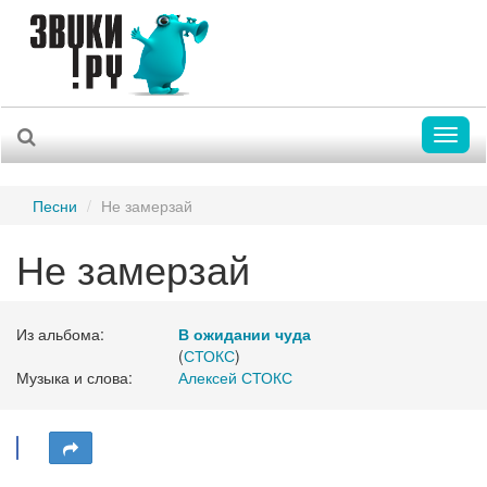
Toggl
naviga
Песни
Не замерзай
Не замерзай
Из альбома:
В ожидании чуда
(
СТОКС
)
Музыка и слова:
Алексей СТОКС