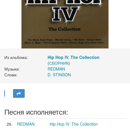
Из альбома:
Hip Hop IV. The Collection
(
СБОРНИК
)
Музыка:
REDMAN
Слова:
D. STINSON
Песня исполняется:
26.
REDMAN
Hip Hop IV. The Collection