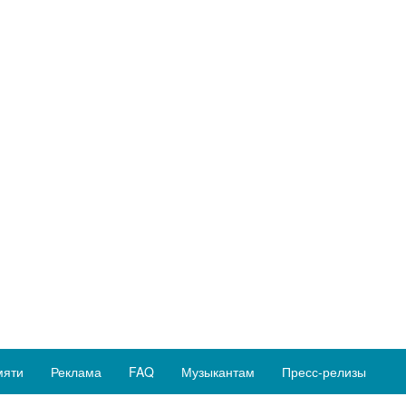
мяти
Реклама
FAQ
Музыкантам
Пресс-релизы