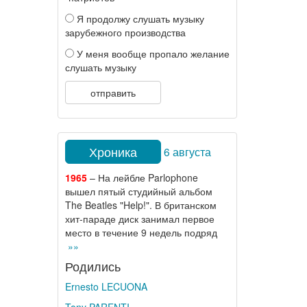
Я продолжу слушать музыку
зарубежного производства
У меня вообще пропало желание
слушать музыку
отправить
Хроника
6 августа
1965
– На лейбле Parlophone
вышел пятый студийный альбом
The Beatles "Help!". В британском
хит-параде диск занимал первое
место в течение 9 недель подряд
»»
Родились
Ernesto LECUONA