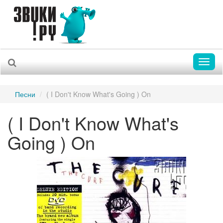
Toggl
naviga
Песни
( I Don't Know What's Going ) On
( I Don't Know What's
Going ) On