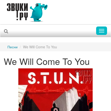
Toggl
naviga
Песни
We Will Come To You
We Will Come To You