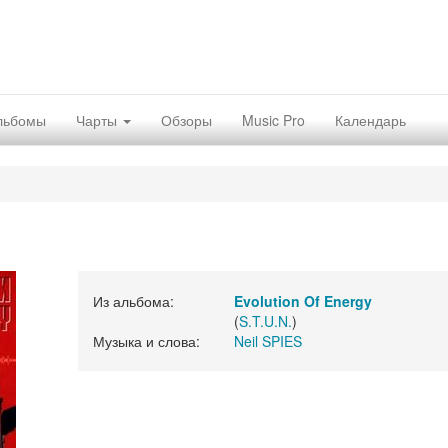
льбомы
Чарты
Обзоры
Music Pro
Календарь
Из альбома:
Evolution Of Energy
(
S.T.U.N.
)
Музыка и слова:
Neil SPIES