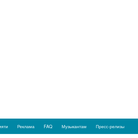
мяти
Реклама
FAQ
Музыкантам
Пресс-релизы