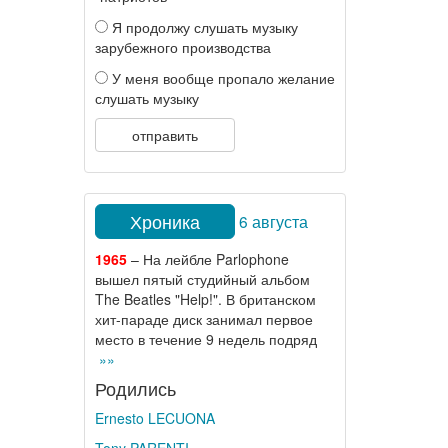
Я продолжу слушать музыку
зарубежного производства
У меня вообще пропало желание
слушать музыку
отправить
Хроника
6 августа
1965
– На лейбле Parlophone
вышел пятый студийный альбом
The Beatles "Help!". В британском
хит-параде диск занимал первое
место в течение 9 недель подряд
»»
Родились
Ernesto LECUONA