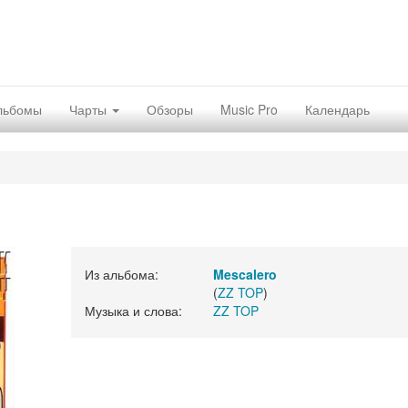
льбомы
Чарты
Обзоры
Music Pro
Календарь
Из альбома:
Mescalero
(
ZZ TOP
)
Музыка и слова:
ZZ TOP