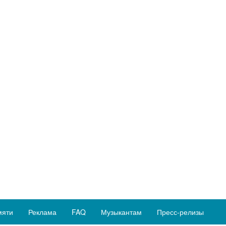
мяти
Реклама
FAQ
Музыкантам
Пресс-релизы