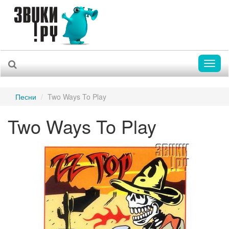
Toggl
naviga
Песни
Two Ways To Play
Two Ways To Play