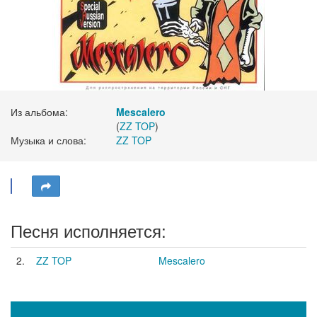
Из альбома:
Mescalero
(
ZZ TOP
)
Музыка и слова:
ZZ TOP
Песня исполняется:
2.
ZZ TOP
Mescalero