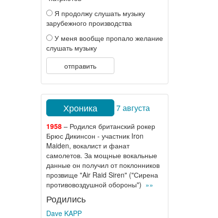
Я продолжу слушать музыку
зарубежного производства
У меня вообще пропало желание
слушать музыку
отправить
Хроника
7 августа
1958
– Родился британский рокер
Брюс Дикинсон - участник Iron
Maiden, вокалист и фанат
самолетов. За мощные вокальные
данные он получил от поклонников
прозвище "Air Raid Siren" ("Сирена
противовоздушной обороны")
»»
Родились
Dave KAPP