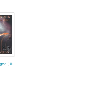
ngton
(
Uli