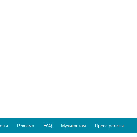
мяти
Реклама
FAQ
Музыкантам
Пресс-релизы