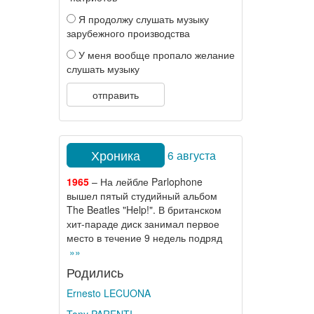
Я продолжу слушать музыку
зарубежного производства
У меня вообще пропало желание
слушать музыку
отправить
Хроника
6 августа
1965
– На лейбле Parlophone
вышел пятый студийный альбом
The Beatles "Help!". В британском
хит-параде диск занимал первое
место в течение 9 недель подряд
»»
Родились
Ernesto LECUONA