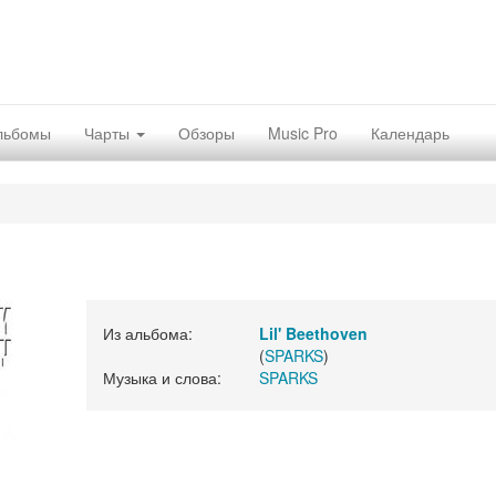
льбомы
Чарты
Обзоры
Music Pro
Календарь
Из альбома:
Lil' Beethoven
(
SPARKS
)
Музыка и слова:
SPARKS